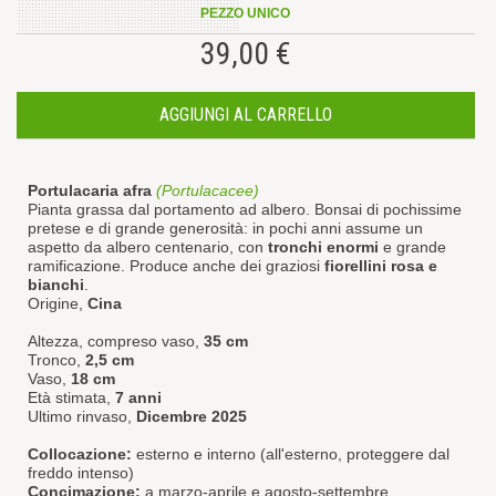
PEZZO UNICO
39,00 €
AGGIUNGI AL CARRELLO
Portulacaria
afra
(Portulacacee)
Pianta grassa dal portamento ad albero. Bonsai di pochissime
pretese e di grande generosità: in pochi anni assume un
aspetto da albero centenario, con
tronchi enormi
e grande
ramificazione. Produce anche dei graziosi
fiorellini rosa e
bianchi
.
Origine,
Cina
Altezza, compreso vaso,
35 cm
Tronco,
2,5 cm
Vaso,
18 cm
Età stimata,
7 anni
Ultimo rinvaso,
Dicembre 2025
Collocazione:
esterno e interno (all'esterno, proteggere dal
freddo intenso)
Concimazione:
a marzo-aprile e agosto-settembre..