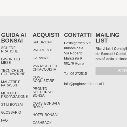
GUIDA AI
ACQUISTI
CONTATTI
MAILING
BONSAI
LIST
SPEDIZIONI
Postalgarden S.r.l.
SCHEDE
uninominale
Ricevi tutti i
Consigli
PAGAMENTI
PRATICHE
Via Roberto
dei Bonsai
, i
Codici
GARANZIE
Malatesta 6
novità
della settima
LAVORI DEL
MESE
00176 Roma
VANTAGGI PER
CHI ACQUISTA
TECNICHE DI
Tel. 06 272515
COLTIVAZIONE
COME
ACQUISTARE
MALATTIE E
info@pagineverdibonsai.it
PARASSITI
PRONTO
SOCCORSO
METODI DI
BONSAI
PROPAGAZIONE
CORSI BONSAI A
STILI BONSAI
ROMA
GLOSSARIO
HOTEL BONSAI
FAQ
CASHBACK