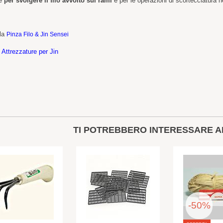
le
per svolgere il filo avvolto sui rami
e per le operazioni di scortecciatura n
 la
Pinza Filo & Jin Sensei
e
Attrezzature per Jin
TI POTREBBERO INTERESSARE A
-50%