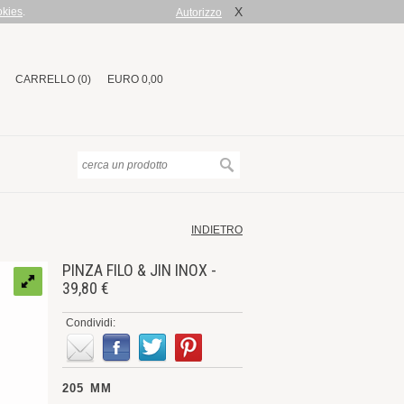
X
okies
.
Autorizzo
CARRELLO (0)
EURO 0,00
INDIETRO
PINZA FILO & JIN INOX -
39,80 €
Condividi:
205 MM