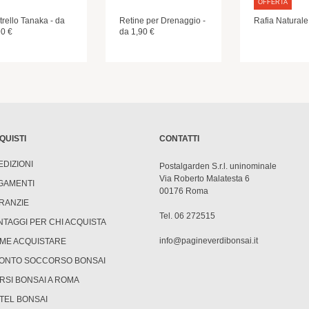
OFFERTA
trello Tanaka - da
Retine per Drenaggio -
Rafia Naturale
90 €
da 1,90 €
QUISTI
CONTATTI
EDIZIONI
Postalgarden S.r.l. uninominale
Via Roberto Malatesta 6
GAMENTI
00176 Roma
RANZIE
Tel. 06 272515
NTAGGI PER CHI ACQUISTA
info@pagineverdibonsai.it
ME ACQUISTARE
ONTO SOCCORSO BONSAI
RSI BONSAI A ROMA
TEL BONSAI