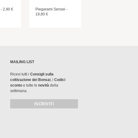
 - 2,90 €
Piegarami Sensei -
19,80 €
MAILING LIST
Ricevi tutti i
Consigli sulla
coltivazione dei Bonsai
, i
Codici
sconto
e tutte le
novità
della
settimana.