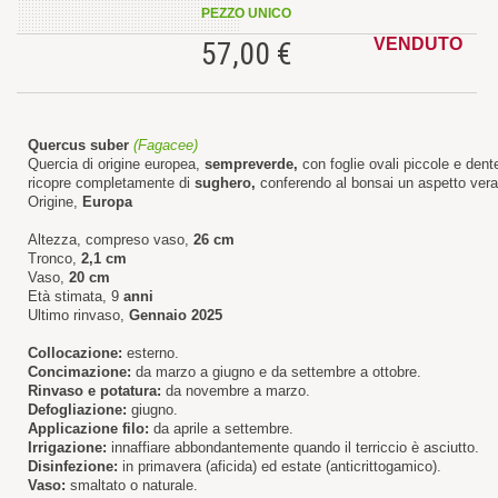
PEZZO UNICO
VENDUTO
57,00 €
Quercus suber
(Fagacee)
Quercia di origine europea,
sempreverde,
con foglie ovali piccole e dentel
ricopre completamente di
sughero,
conferendo al bonsai un aspetto ver
Origine,
Europa
Altezza, compreso vaso,
26 cm
Tronco,
2,1 cm
Vaso,
20 cm
Età stimata, 9
anni
Ultimo rinvaso,
Gennaio 2025
Collocazione:
esterno.
Concimazione:
da marzo a giugno e da settembre a ottobre.
Rinvaso e potatura:
da novembre a marzo.
Defogliazione:
giugno.
Applicazione filo:
da aprile a settembre.
Irrigazione:
innaffiare abbondantemente quando il terriccio è asciutto.
Disinfezione:
in primavera (aficida) ed estate (anticrittogamico).
Vaso:
smaltato o naturale.