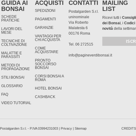
GUIDA AI
ACQUISTI
CONTATTI
MAILING
BONSAI
LIST
SPEDIZIONI
Postalgarden S.r.l.
SCHEDE
uninominale
Ricevi tutti i
Consigli
PAGAMENTI
PRATICHE
Via Roberto
dei Bonsai
, i
Codici
GARANZIE
Malatesta 6
novità
della settima
LAVORI DEL
MESE
00176 Roma
VANTAGGI PER
CHI ACQUISTA
TECNICHE DI
Tel. 06 272515
COLTIVAZIONE
COME
ACQUISTARE
MALATTIE E
info@pagineverdibonsai.it
PARASSITI
PRONTO
SOCCORSO
METODI DI
BONSAI
PROPAGAZIONE
CORSI BONSAI A
STILI BONSAI
ROMA
GLOSSARIO
HOTEL BONSAI
FAQ
CASHBACK
VIDEO TUTORIAL
Postalgarden S.r.l. - P.IVA 03994231003 |
Privacy
|
Sitemap
CREDITS