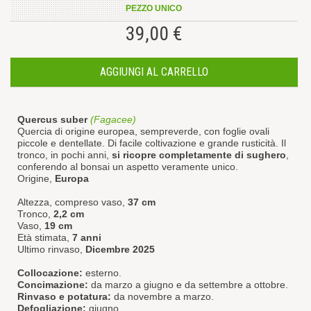
PEZZO UNICO
39,00 €
AGGIUNGI AL CARRELLO
Quercus suber
(Fagacee)
Quercia di origine europea, sempreverde, con foglie ovali
piccole e dentellate. Di facile coltivazione e grande rusticità. Il
tronco, in pochi anni,
si ricopre completamente di sughero
,
conferendo al bonsai un aspetto veramente unico.
Origine,
Europa
Altezza, compreso vaso,
37 cm
Tronco,
2,2 cm
Vaso,
19 cm
Età stimata,
7 anni
Ultimo rinvaso,
Dicembre 2025
Collocazione:
esterno.
Concimazione:
da marzo a giugno e da settembre a ottobre.
Rinvaso e potatura:
da novembre a marzo.
Defogliazione:
giugno.