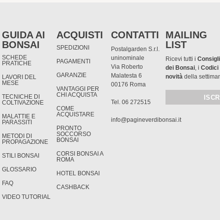
GUIDA AI
ACQUISTI
CONTATTI
MAILING
BONSAI
LIST
SPEDIZIONI
Postalgarden S.r.l.
SCHEDE
uninominale
Ricevi tutti i
Consigli
PAGAMENTI
PRATICHE
Via Roberto
dei Bonsai
, i
Codici
GARANZIE
Malatesta 6
novità
della settima
LAVORI DEL
MESE
00176 Roma
VANTAGGI PER
CHI ACQUISTA
TECNICHE DI
Tel. 06 272515
COLTIVAZIONE
COME
ACQUISTARE
MALATTIE E
info@pagineverdibonsai.it
PARASSITI
PRONTO
SOCCORSO
METODI DI
BONSAI
PROPAGAZIONE
CORSI BONSAI A
STILI BONSAI
ROMA
GLOSSARIO
HOTEL BONSAI
FAQ
CASHBACK
VIDEO TUTORIAL