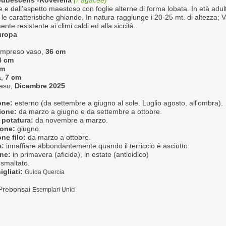
pubescens
-Roverella
(Fagacee)
e e dall'aspetto maestoso con foglie alterne di forma lobata. In età adulta
e caratteristiche ghiande. In natura raggiunge i 20-25 mt. di altezza; V
ente resistente ai climi caldi ed alla siccità.
uropa
compreso vaso,
36 cm
4 cm
cm
a,
7 cm
aso,
Dicembre 2025
one:
esterno (da settembre a giugno al sole. Luglio agosto, all'ombra).
ione:
da marzo a giugno e da settembre a ottobre.
 potatura:
da novembre a marzo.
ione:
giugno.
ne filo:
da marzo a ottobre.
e:
innaffiare abbondantemente quando il terriccio è asciutto.
one:
in primavera (aficida), in estate (antioidico)
smaltato.
igliati:
Guida Quercia
i Prebonsai
Esemplari Unici