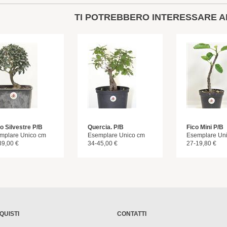
TI POTREBBERO INTERESSARE A
vo Silvestre P/B
Quercia. P/B
Fico Mini P/B
mplare Unico cm
Esemplare Unico cm
Esemplare Un
39,00 €
34-45,00 €
27-19,80 €
QUISTI
CONTATTI