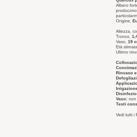
Quercus 
Albero fort
producono l
particolarm
Origine,
E
Altezza, 
Tronco,
1,
Vaso,
19 
Età stimat
Ultimo rinv
Collocazi
Concimaz
Rinvaso e
Defogliaz
Applicazio
Irrigazion
Disinfezi
Vaso:
non 
Testi cons
Vedi tutti 