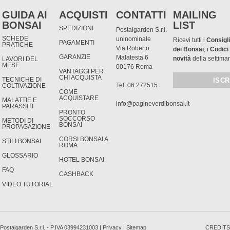
GUIDA AI
ACQUISTI
CONTATTI
MAILING
BONSAI
LIST
SPEDIZIONI
Postalgarden S.r.l.
SCHEDE
uninominale
Ricevi tutti i
Consigli
PAGAMENTI
PRATICHE
Via Roberto
dei Bonsai
, i
Codici
GARANZIE
Malatesta 6
novità
della settima
LAVORI DEL
MESE
00176 Roma
VANTAGGI PER
CHI ACQUISTA
TECNICHE DI
Tel. 06 272515
COLTIVAZIONE
COME
ACQUISTARE
MALATTIE E
info@pagineverdibonsai.it
PARASSITI
PRONTO
SOCCORSO
METODI DI
BONSAI
PROPAGAZIONE
CORSI BONSAI A
STILI BONSAI
ROMA
GLOSSARIO
HOTEL BONSAI
FAQ
CASHBACK
VIDEO TUTORIAL
Postalgarden S.r.l. - P.IVA 03994231003 |
Privacy
|
Sitemap
CREDITS