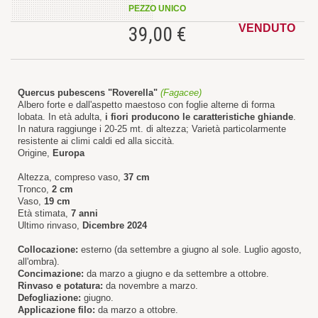
PEZZO UNICO
VENDUTO
39,00 €
Quercus pubescens "Roverella"
(Fagacee)
Albero forte e dall'aspetto maestoso con foglie alterne di forma
lobata. In età adulta,
i fiori producono le caratteristiche ghiande
.
In natura raggiunge i 20-25 mt. di altezza; Varietà particolarmente
resistente ai climi caldi ed alla siccità.
Origine,
Europa
Altezza, compreso vaso,
37 cm
Tronco,
2 cm
Vaso,
19 cm
Età stimata,
7 anni
Ultimo rinvaso,
Dicembre 2024
Collocazione:
esterno (da settembre a giugno al sole. Luglio agosto,
all'ombra).
Concimazione:
da marzo a giugno e da settembre a ottobre.
Rinvaso e potatura:
da novembre a marzo.
Defogliazione:
giugno.
Applicazione filo:
da marzo a ottobre.