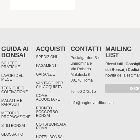
GUIDA AI
ACQUISTI
CONTATTI
MAILING
BONSAI
LIST
SPEDIZIONI
Postalgarden S.r.l.
SCHEDE
uninominale
Ricevi tutti i
Consigli
PAGAMENTI
PRATICHE
Via Roberto
dei Bonsai
, i
Codici
GARANZIE
Malatesta 6
novità
della settima
LAVORI DEL
MESE
00176 Roma
VANTAGGI PER
CHI ACQUISTA
TECNICHE DI
Tel. 06 272515
COLTIVAZIONE
COME
ACQUISTARE
MALATTIE E
info@pagineverdibonsai.it
PARASSITI
PRONTO
SOCCORSO
METODI DI
BONSAI
PROPAGAZIONE
CORSI BONSAI A
STILI BONSAI
ROMA
GLOSSARIO
HOTEL BONSAI