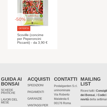
-50%
OFFERTA
Scoville (concime
per Peperoncini
Piccanti) - da 3,90 €
GUIDA AI
ACQUISTI
CONTATTI
MAILING
BONSAI
LIST
SPEDIZIONI
Postalgarden S.r.l.
SCHEDE
uninominale
Ricevi tutti i
Consigli
PAGAMENTI
PRATICHE
Via Roberto
dei Bonsai
, i
Codici
GARANZIE
Malatesta 6
novità
della settima
LAVORI DEL
MESE
00176 Roma
VANTAGGI PER