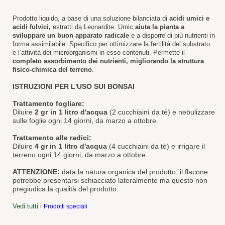
Prodotto liquido, a base di una soluzione bilanciata di
acidi umici e
acidi fulvici,
estratti da Leonardite. Umic
aiuta la pianta a
sviluppare un buon apparato radicale
e a disporre di più nutrienti in
forma assimilabile. Specifico per ottimizzare la fertilità del substrato
e l’attività dei microorganismi in esso contenuti. Permette il
completo assorbimento dei nutrienti, migliorando la struttura
fisico-chimica del terreno
.
ISTRUZIONI PER L'USO SUI BONSAI
.
Trattamento fogliare:
Diluire
2 gr in 1 litro d'acqua
(2 cucchiaini da tè)
e nebulizzare
sulle foglie ogni 14
giorni, da marzo a ottobre.
.
Trattamento alle radici:
Diluire
4 gr in 1 litro d'acqua
(4 cucchiaini da tè)
e irrigare il
terreno ogni 14
giorni, da marzo a ottobre.
ATTENZIONE:
data la natura organica del prodotto, il flacone
potrebbe presentarsi schiacciato lateralmente ma questo non
pregiudica la qualità del prodotto.
.
Vedi tutti i
Prodotti speciali