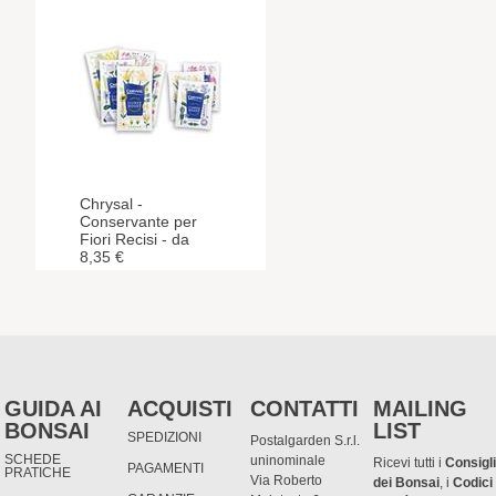
Chrysal -
Conservante per
Fiori Recisi - da
8,35 €
GUIDA AI
ACQUISTI
CONTATTI
MAILING
BONSAI
LIST
SPEDIZIONI
Postalgarden S.r.l.
SCHEDE
uninominale
Ricevi tutti i
Consigli
PAGAMENTI
PRATICHE
Via Roberto
dei Bonsai
, i
Codici