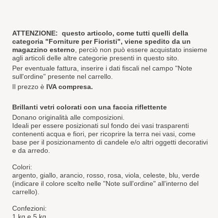
ATTENZIONE:
questo articolo, come tutti quelli della
categoria "Forniture per Fioristi", viene spedito da un
magazzino esterno
, perciò non può essere acquistato insieme
agli articoli delle altre categorie presenti in questo sito.
Per eventuale fattura, inserire i dati fiscali nel campo "Note
sull'ordine" presente nel carrello.
Il prezzo è
IVA compresa.
Brillanti vetri colorati con una faccia riflettente
Donano originalità alle composizioni.
Ideali per essere posizionati sul fondo dei vasi trasparenti
contenenti acqua e fiori, per ricoprire la terra nei vasi, come
base per il posizionamento di candele e/o altri oggetti decorativi
e da arredo.
Colori:
argento, giallo, arancio, rosso, rosa, viola, celeste, blu, verde
(indicare il colore scelto nelle "Note sull'ordine" all'interno del
carrello).
Confezioni:
1 kg e 5 kg