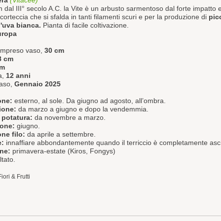
era
(Vitacee)
in dal III° secolo A.C. la Vite è un arbusto sarmentoso dal forte impatto e
 corteccia che si sfalda in tanti filamenti scuri e per la produzione di
pic
d'uva bianca.
Pianta di facile coltivazione.
uropa
compreso vaso,
30 cm
8 cm
cm
a,
12 anni
aso,
Gennaio 2025
one:
esterno, al sole. Da giugno ad agosto, all’ombra.
ione:
da marzo a giugno e dopo la vendemmia.
 potatura:
da novembre a marzo.
ione:
giugno.
ne filo:
da aprile a settembre.
e:
innaffiare abbondantemente quando il terriccio è completamente asci
one:
primavera-estate (Kiros, Fongys)
tato.
Fiori & Frutti