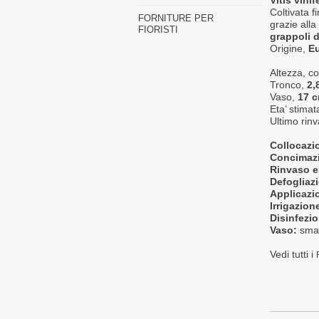
Vitis vinif
Coltivata f
FORNITURE PER
grazie alla
FIORISTI
grappoli 
Origine,
E
Altezza, 
Tronco,
2,
Vaso,
17 
Eta’ stimat
Ultimo rinv
Collocazi
Concimaz
Rinvaso e
Defogliaz
Applicazio
Irrigazion
Disinfezi
Vaso:
smal
Vedi tutti i