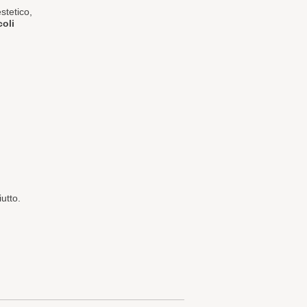
stetico,
coli
utto.