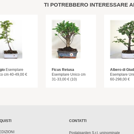
TI POTREBBERO INTERESSARE A
gio
Esemplare
Ficus Retusa
Albero di Giu
co cm 40-49,00 €
Esemplare Unico cm
Esemplare Un
31-33,00 € (10)
60-298,00 €
QUISTI
CONTATTI
EDIZIONI
Postalgarden S.r.l. uninominale