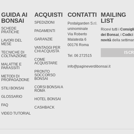
GUIDA AI
ACQUISTI
CONTATTI
MAILING
BONSAI
LIST
SPEDIZIONI
Postalgarden S.r.l.
SCHEDE
uninominale
Ricevi tutti i
Consigli
PAGAMENTI
PRATICHE
Via Roberto
dei Bonsai
, i
Codici
GARANZIE
Malatesta 6
novità
della settima
LAVORI DEL
MESE
00176 Roma
VANTAGGI PER
CHI ACQUISTA
TECNICHE DI
Tel. 06 272515
COLTIVAZIONE
COME
ACQUISTARE
MALATTIE E
info@pagineverdibonsai.it
PARASSITI
PRONTO
SOCCORSO
METODI DI
BONSAI
PROPAGAZIONE
CORSI BONSAI A
STILI BONSAI
ROMA
GLOSSARIO
HOTEL BONSAI
FAQ
CASHBACK
VIDEO TUTORIAL