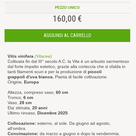
PEZZO UNICO
160,00 €
AGGIUNGI AL CARRELLO
Vitis vinifera
(Vitacee)
Coltivata fin dal III° secolo A.C. la Vite è un arbusto sarmentoso
dal forte impatto estetico, grazie alla corteccia che si sfalda in
tanti filamenti scuri e per la produzione di
piccoli
grappoli d'uva bianca.
Pianta di facile coltivazione.
Origine,
Europa
Altezza, compreso vaso,
60 cm
Tronco,
6 cm
Vaso,
28 cm
Eta’ stimata,
20 anni
Ultimo rinvaso,
Dicembre 2025
Collocazione:
esterno, al sole. Da giugno ad agosto,
all’ombra.
Concimazione:
da marzo a giugno e dopo la vendemmia.