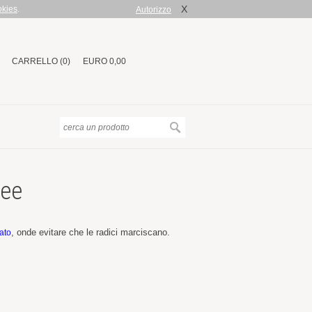
X
okies
.
Autorizzo
CARRELLO (0)
EURO 0,00
dee
, onde evitare che le radici marciscano.
ato