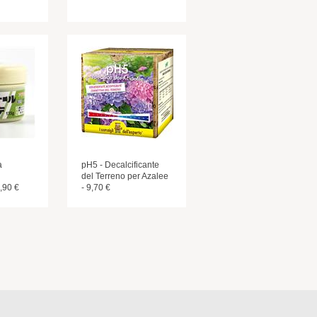
a
pH5 - Decalcificante
del Terreno per Azalee
7,90 €
- 9,70 €