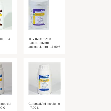
ci) - da
TRV (Micorrize e
Batteri, polvere
antimarciume) - 11,90 €
inoacidi
Carbocal Antimarciume
90 €
- 7,90 €