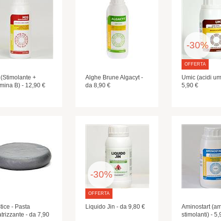
-30%
OFFERTA
 (Stimolante +
Alghe Brune Algacyt -
Umic (acidi umi
mina B) - 12,90 €
da 8,90 €
5,90 €
-30%
OFFERTA
tice - Pasta
Liquido Jin - da 9,80 €
Aminostart (am
trizzante - da 7,90
stimolanti) - 5,