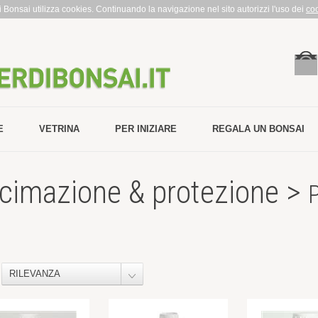
rdi Bonsai utilizza cookies. Continuando la navigazione nel sito autorizzi l'uso dei
co
E
VETRINA
PER INIZIARE
REGALA UN BONSAI
cimazione & protezione >
P
RILEVANZA