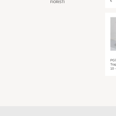
€
FIORISTI
PG7
Tra
10 -