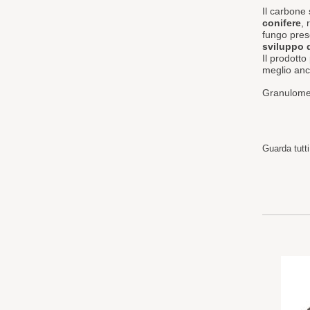
Il carbone
conifere
, 
fungo prese
sviluppo d
Il prodott
meglio anco
Granulome
Guarda tutti