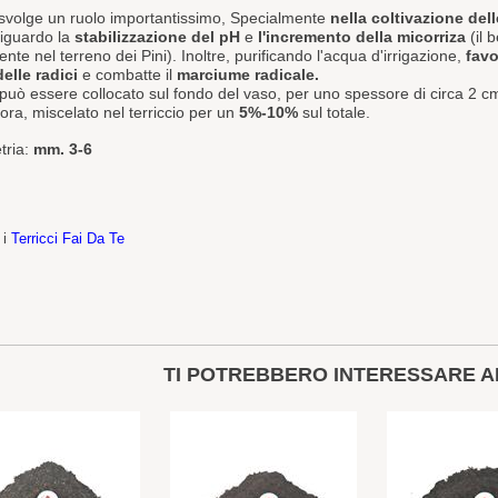
 svolge un ruolo importantissimo, Specialmente
nella coltivazione dell
riguardo la
stabilizzazione del pH
e
l'incremento della micorriza
(il 
nte nel terreno dei Pini). Inoltre, purificando l'acqua d'irrigazione,
favo
elle radici
e combatte il
marciume radicale.
o può essere collocato sul fondo del vaso, per uno spessore di circa 2
cm
ra, miscelato nel terriccio
per un
5%-10%
sul totale.
tria:
mm. 3-6
 i
Terricci Fai Da Te
TI POTREBBERO INTERESSARE A