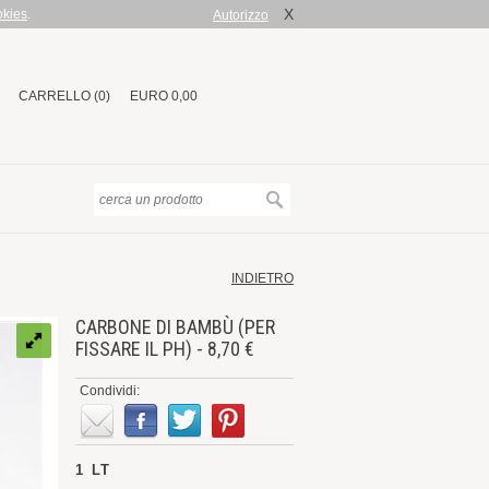
X
okies
.
Autorizzo
CARRELLO (0)
EURO 0,00
INDIETRO
CARBONE DI BAMBÙ (PER
FISSARE IL PH) - 8,70 €
Condividi:
1 LT