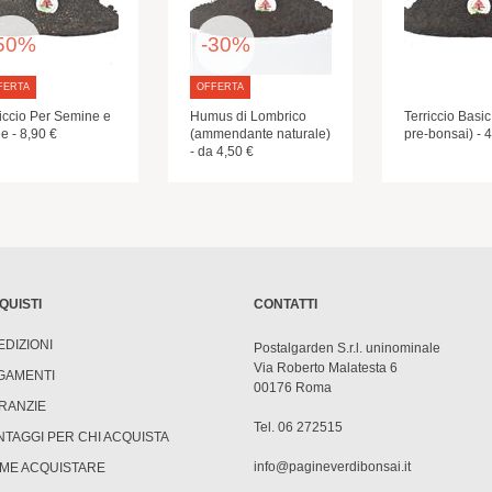
50%
-30%
FERTA
OFFERTA
riccio Per Semine e
Humus di Lombrico
Terriccio Basic
e - 8,90 €
(ammendante naturale)
pre-bonsai) - 
- da 4,50 €
QUISTI
CONTATTI
EDIZIONI
Postalgarden S.r.l. uninominale
Via Roberto Malatesta 6
GAMENTI
00176 Roma
RANZIE
Tel. 06 272515
NTAGGI PER CHI ACQUISTA
info@pagineverdibonsai.it
ME ACQUISTARE