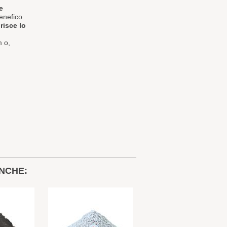
e
benefico
risce lo
 o,
NCHE: