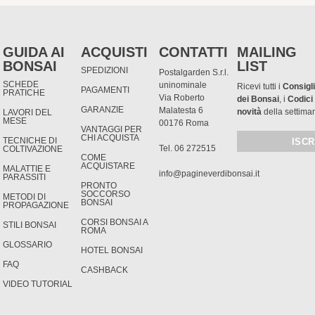
GUIDA AI
ACQUISTI
CONTATTI
MAILING
BONSAI
LIST
SPEDIZIONI
Postalgarden S.r.l.
SCHEDE
uninominale
Ricevi tutti i
Consigli
PAGAMENTI
PRATICHE
Via Roberto
dei Bonsai
, i
Codici
GARANZIE
Malatesta 6
novità
della settima
LAVORI DEL
MESE
00176 Roma
VANTAGGI PER
CHI ACQUISTA
TECNICHE DI
Tel. 06 272515
COLTIVAZIONE
COME
ACQUISTARE
MALATTIE E
info@pagineverdibonsai.it
PARASSITI
PRONTO
SOCCORSO
METODI DI
BONSAI
PROPAGAZIONE
CORSI BONSAI A
STILI BONSAI
ROMA
GLOSSARIO
HOTEL BONSAI
FAQ
CASHBACK
VIDEO TUTORIAL