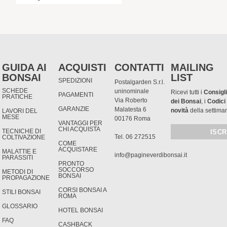
GUIDA AI
ACQUISTI
CONTATTI
MAILING
BONSAI
LIST
SPEDIZIONI
Postalgarden S.r.l.
SCHEDE
uninominale
Ricevi tutti i
Consigli
PAGAMENTI
PRATICHE
Via Roberto
dei Bonsai
, i
Codici
GARANZIE
Malatesta 6
novità
della settima
LAVORI DEL
MESE
00176 Roma
VANTAGGI PER
CHI ACQUISTA
TECNICHE DI
Tel. 06 272515
COLTIVAZIONE
COME
ACQUISTARE
MALATTIE E
info@pagineverdibonsai.it
PARASSITI
PRONTO
SOCCORSO
METODI DI
BONSAI
PROPAGAZIONE
CORSI BONSAI A
STILI BONSAI
ROMA
GLOSSARIO
HOTEL BONSAI
FAQ
CASHBACK