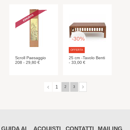
-30%
OFFERTA
Scroll Paesaggio
25 cm -Tavolo Benti
208 - 29,80 €
- 33,00 €
1
2
3
GUIDA AI
ACQUISTI
CONTATTI
MAILING