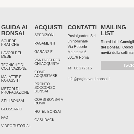
GUIDA AI
ACQUISTI
CONTATTI
MAILING
BONSAI
LIST
SPEDIZIONI
Postalgarden S.r.l.
SCHEDE
uninominale
Ricevi tutti i
Consigli
PAGAMENTI
PRATICHE
Via Roberto
dei Bonsai
, i
Codici
GARANZIE
Malatesta 6
novità
della settima
LAVORI DEL
MESE
00176 Roma
VANTAGGI PER
CHI ACQUISTA
TECNICHE DI
Tel. 06 272515
COLTIVAZIONE
COME
ACQUISTARE
MALATTIE E
info@pagineverdibonsai.it
PARASSITI
PRONTO
SOCCORSO
METODI DI
BONSAI
PROPAGAZIONE
CORSI BONSAI A
STILI BONSAI
ROMA
GLOSSARIO
HOTEL BONSAI
FAQ
CASHBACK
VIDEO TUTORIAL