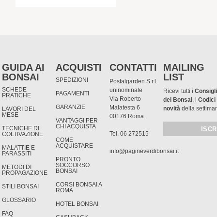
GUIDA AI
ACQUISTI
CONTATTI
MAILING
BONSAI
LIST
SPEDIZIONI
Postalgarden S.r.l.
SCHEDE
uninominale
Ricevi tutti i
Consigli
PAGAMENTI
PRATICHE
Via Roberto
dei Bonsai
, i
Codici
GARANZIE
Malatesta 6
novità
della settima
LAVORI DEL
MESE
00176 Roma
VANTAGGI PER
CHI ACQUISTA
TECNICHE DI
Tel. 06 272515
COLTIVAZIONE
COME
ACQUISTARE
MALATTIE E
info@pagineverdibonsai.it
PARASSITI
PRONTO
SOCCORSO
METODI DI
BONSAI
PROPAGAZIONE
CORSI BONSAI A
STILI BONSAI
ROMA
GLOSSARIO
HOTEL BONSAI
FAQ