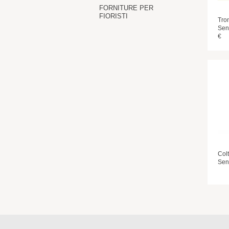
FORNITURE PER
FIORISTI
Tro
Sen
€
Colt
Sens