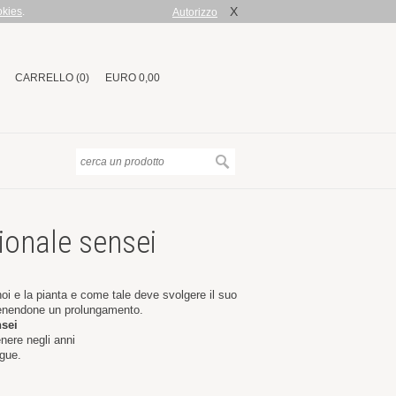
X
okies
.
Autorizzo
CARRELLO (0)
EURO 0,00
ionale sensei
noi e la pianta e come tale deve svolgere il suo
venendone un prolungamento.
nsei
enere negli anni
ngue.