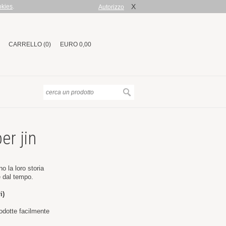
X
okies
.
Autorizzo
CARRELLO (0)
EURO 0,00
er jin
o la loro storia
e dal tempo.
i)
rodotte facilmente