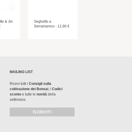
tte & Jin
Seghetto a
€
Serramanico - 12,90 €
MAILING LIST
Ricevi tutti i
Consigli sulla
coltivazione dei Bonsai
, i
Codici
sconto
e tutte le
novità
della
settimana.