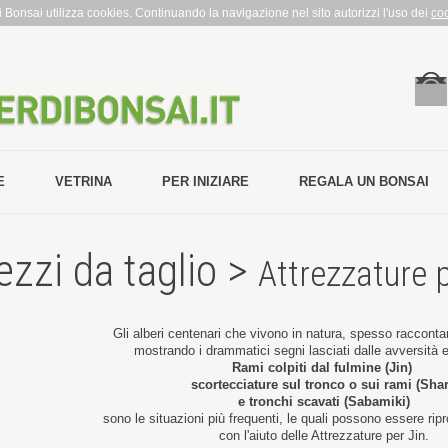
rdi Bonsai utilizza cookies. Continuando la navigazione nel sito autorizzi l'uso dei
co
E
VETRINA
PER INIZIARE
REGALA UN BONSAI
ezzi da taglio >
Attrezzature p
Gli alberi centenari che vivono in natura, spesso raccontan
mostrando i drammatici segni lasciati dalle avversità 
Rami colpiti dal fulmine (Jin)
scortecciature sul tronco o sui rami (Shar
e tronchi scavati (Sabamiki)
sono le situazioni più frequenti, le quali possono essere rip
con l'aiuto delle Attrezzature per Jin.