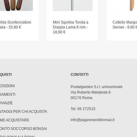
rbia Scortecciatore
Mini Sgorbia Tonda a
Coltello Margo
aka - 33,90 €
Doppia Lama 8 mm -
Sensei - 9,80 
18,90 €
QUISTI
CONTATTI
EDIZIONI
Postalgarden S.r.l. uninominale
Via Roberto Malatesta 6
GAMENTI
00176 Roma
RANZIE
Tel. 06 272515
NTAGGI PER CHI ACQUISTA
info@pagineverdibonsai.it
ME ACQUISTARE
ONTO SOCCORSO BONSAI