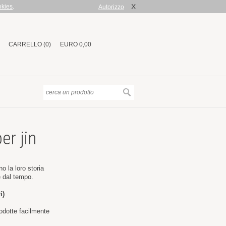
X
okies
.
Autorizzo
CARRELLO (0)
EURO 0,00
er jin
o la loro storia
e dal tempo.
i)
rodotte facilmente