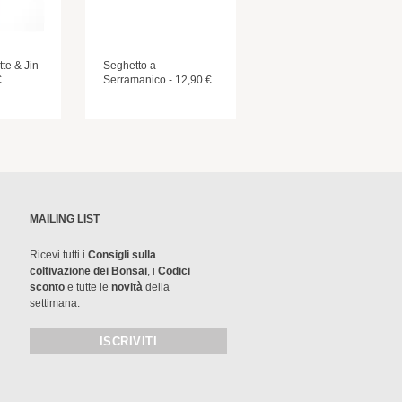
tte & Jin
Seghetto a
€
Serramanico - 12,90 €
MAILING LIST
Ricevi tutti i
Consigli sulla
coltivazione dei Bonsai
, i
Codici
sconto
e tutte le
novità
della
settimana.