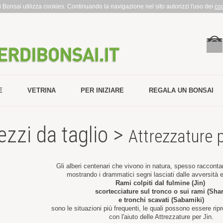
rdi Bonsai utilizza cookies. Continuando la navigazione nel sito autorizzi l'uso dei
co
E
VETRINA
PER INIZIARE
REGALA UN BONSAI
ezzi da taglio >
Attrezzature p
Gli alberi centenari che vivono in natura, spesso raccontan
mostrando i drammatici segni lasciati dalle avversità 
Rami colpiti dal fulmine (Jin)
scortecciature sul tronco o sui rami (Shar
e tronchi scavati (Sabamiki)
sono le situazioni più frequenti, le quali possono essere rip
con l'aiuto delle Attrezzature per Jin.