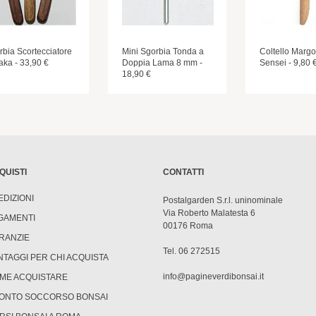
rbia Scortecciatore
Mini Sgorbia Tonda a
Coltello Margo
aka - 33,90 €
Doppia Lama 8 mm -
Sensei - 9,80 
18,90 €
QUISTI
CONTATTI
EDIZIONI
Postalgarden S.r.l. uninominale
Via Roberto Malatesta 6
GAMENTI
00176 Roma
RANZIE
Tel. 06 272515
NTAGGI PER CHI ACQUISTA
info@pagineverdibonsai.it
ME ACQUISTARE
ONTO SOCCORSO BONSAI