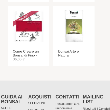
Come Creare un
Bonsai Arte e
Bonsai di Pino -
Natura
36,00 €
GUIDA AI
ACQUISTI
CONTATTI
MAILING
BONSAI
LIST
SPEDIZIONI
Postalgarden S.r.l.
SCHEDE
uninominale
Ricevi tutti i
Consigli